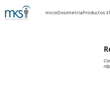
Inicio
Dosimetría
Productos E
R
Com
rá